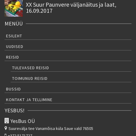
XX Suur Paunvere väljanäitus ja laat,
16.09.2017
MENÜÜ
ESILEHT
UUDISED
REISID
TULEVASED REISID
TOIMUNUD REISID
BUSSID
KONTAKT JA TELLIMINE
YESBUS!
YesBus OÜ
Suurevälja tee
Vanamõisa küla Saue vald 76505
+372 5171727