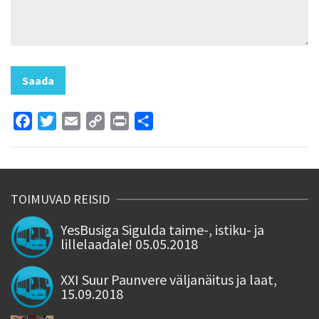
Facebook
Twitter
Email
Copy
Print
Share
Link
TOIMUVAD REISID
YesBusiga Sigulda taime-, istiku- ja
lillelaadale! 05.05.2018
XXI Suur Paunvere väljanäitus ja laat,
15.09.2018