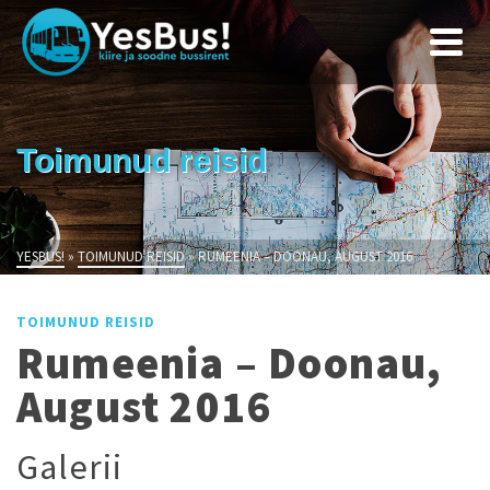
Toimunud reisid
YESBUS!
»
TOIMUNUD REISID
»
RUMEENIA – DOONAU, AUGUST 2016
TOIMUNUD REISID
Rumeenia – Doonau,
August 2016
Galerii