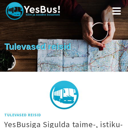
Tulevased reisid
TULEVASED REISID
YesBusiga Sigulda taime-, istiku-