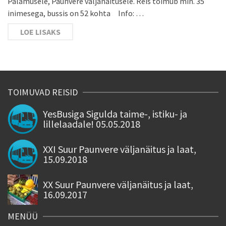
Palamusele, Paunvere väljanäitusele. Reis toimub min. 35
inimesega, bussis on 52 kohta Info: …
LOE LISAKS
TOIMUVAD REISID
YesBusiga Sigulda taime-, istiku- ja
lillelaadale! 05.05.2018
XXI Suur Paunvere väljanäitus ja laat,
15.09.2018
XX Suur Paunvere väljanäitus ja laat,
16.09.2017
MENÜÜ