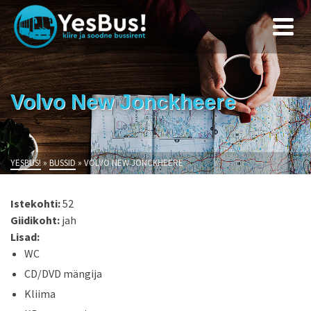
Volvo New Jonckheere
YESBUS!
»
BUSSID
»
VOLVO NEW JONCKHEERE
Istekohti:
52
Giidikoht:
jah
Lisad:
WC
CD/DVD mängija
Kliima