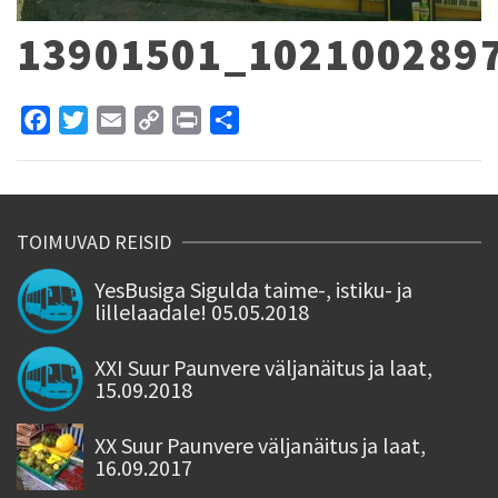
13901501_102100289
Facebook
Twitter
Email
Copy
Print
Share
Link
TOIMUVAD REISID
YesBusiga Sigulda taime-, istiku- ja
lillelaadale! 05.05.2018
XXI Suur Paunvere väljanäitus ja laat,
15.09.2018
XX Suur Paunvere väljanäitus ja laat,
16.09.2017