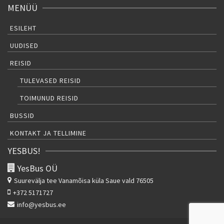
MENÜÜ
ESILEHT
UUDISED
REISID
TULEVASED REISID
TOIMUNUD REISID
BUSSID
KONTAKT JA TELLIMINE
YESBUS!
YesBus OÜ
Suurevälja tee
Vanamõisa küla Saue vald 76505
+372 5171727
info@yesbus.ee