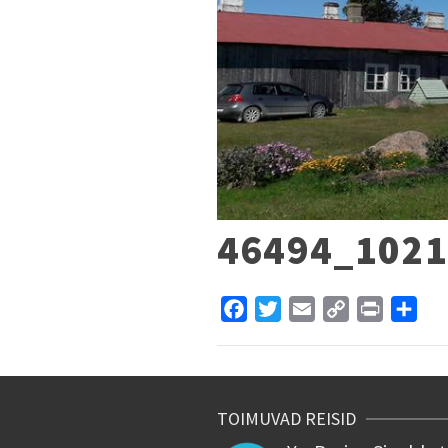
46494_102
Facebook
Twitter
Email
Copy
Print
Sha
Link
TOIMUVAD REISID