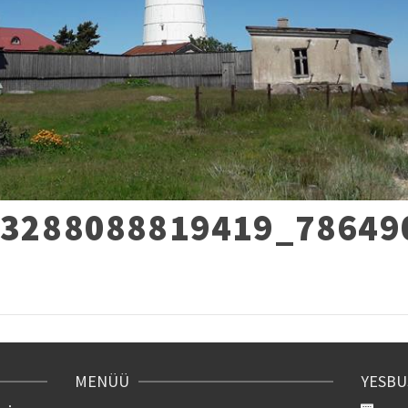
13288088819419_78649
re
MENÜÜ
YESBU