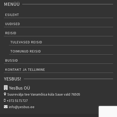
MENÜÜ
ESILEHT
UUDISED
REISID
TULEVASED REISID
TOIMUNUD REISID
BUSSID
KONTAKT JA TELLIMINE
YESBUS!
YesBus OÜ
Suurevälja tee
Vanamõisa küla Saue vald 76505
+372 5171727
info@yesbus.ee