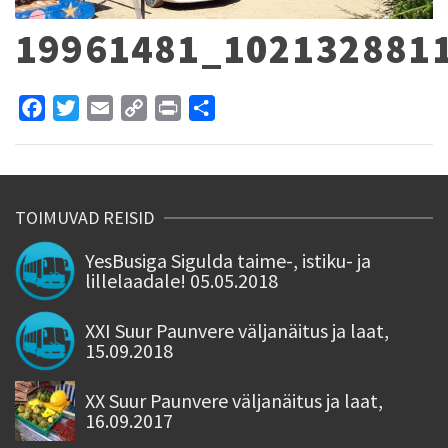
19961481_102132881
Facebook
Twitter
Email
Copy
Print
Share
Link
TOIMUVAD REISID
YesBusiga Sigulda taime-, istiku- ja
lillelaadale! 05.05.2018
XXI Suur Paunvere väljanäitus ja laat,
15.09.2018
XX Suur Paunvere väljanäitus ja laat,
16.09.2017