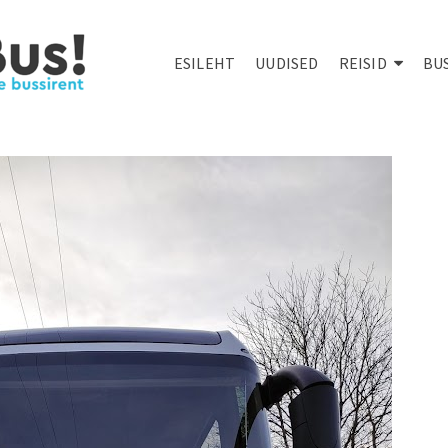
ESILEHT
UUDISED
REISID
BU