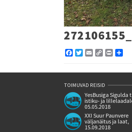
272106155
Facebook
Twitter
Email
Copy
Print
Sha
Link
TOIMUVAD REISID
YesBusiga Sigulda 
istiku- ja lillelaadal
05.05.2018
XXI Suur Paunvere
väljanäitus ja laat,
15.09.2018