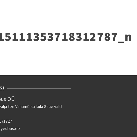
15111353718312787_n
S!
Bus OÜ
älja tee
Vanamõisa küla Saue vald
171727
@yesbus.ee