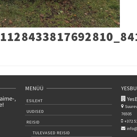
_1128433817692810_84
re
MENÜÜ
YESBU
taime-,
Yes
ESILEHT
e!
Suurev
UUDISED
76505
+372 5
REISID
info
TULEVASED REISID